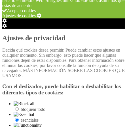
usuario en nuestra web. Si sigues utilizando este sitio, asumimos que
estás de acuerdo.
Aceptar cookies
Ajustes de cookies
Configuración
de
Configuración
Cookie
de
Box
Cookie
Ajustes de privacidad
Box
Decida qué cookies desea permitir. Puede cambiar estos ajustes en
cualquier momento. Sin embargo, esto puede hacer que algunas
funciones dejen de estar disponibles. Para obtener información sobre
eliminar las cookies, por favor consulte la función de ayuda de su
navegador. MÁS INFORMACIÓN SOBRE LAS COOKIES QUE
USAMOS.
Con el deslizador, puede habilitar o deshabilitar los
diferentes tipos de cookies:
bloquear todo
esenciales