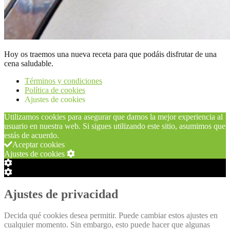
Hoy os traemos una nueva receta para que podáis disfrutar de una
cena saludable.
Términos y condiciones
Política de cookies
Ajustes de cookies
Utilizamos cookies para asegurar que damos la mejor experiencia al
usuario en nuestra web. Si sigues utilizando este sitio, asumimos que
estás de acuerdo.
Aceptar cookies
Ajustes de cookies
Configuración
de
Configuración
Cookie
de
Box
Cookie
Ajustes de privacidad
Box
Decida qué cookies desea permitir. Puede cambiar estos ajustes en
cualquier momento. Sin embargo, esto puede hacer que algunas