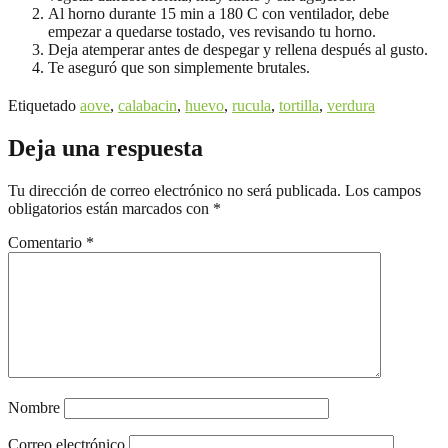
Al horno durante 15 min a 180 C con ventilador, debe
empezar a quedarse tostado, ves revisando tu horno.
Deja atemperar antes de despegar y rellena después al gusto.
Te aseguró que son simplemente brutales.
Etiquetado
aove
,
calabacin
,
huevo
,
rucula
,
tortilla
,
verdura
Deja una respuesta
Tu dirección de correo electrónico no será publicada.
Los campos
obligatorios están marcados con
*
Comentario
*
Nombre
Correo electrónico