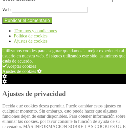
Web
Términos y condiciones
Política de cookies
Ajustes de cookies
Utilizamos cookies para asegurar que damos la mejor experiencia al
usuario en nuestra web. Si sigues utilizando este sitio, asumimos que
estás de acuerdo.
Aceptar cookies
Ajustes de cookies
Configuración
de
Configuración
Cookie
de
Box
Cookie
Ajustes de privacidad
Box
Decida qué cookies desea permitir. Puede cambiar estos ajustes en
cualquier momento. Sin embargo, esto puede hacer que algunas
funciones dejen de estar disponibles. Para obtener información sobre
eliminar las cookies, por favor consulte la función de ayuda de su
navegador. MÁS INFORMACIÓN SOBRE LAS COOKIES QUE