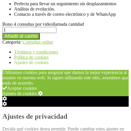
Perfecta para llevar un seguimiento sin desplazamientos
Análisis de evolución.
Contacto a través de correo electrónico y de WhatsApp
Bono 4 consultas por videollamada cantidad
Añadir al carrito
Categoría:
Consultas online
Términos y condiciones
Política de cookies
Ajustes de cookies
Utilizamos cookies para asegurar que damos la mejor experiencia al
usuario en nuestra web. Si sigues utilizando este sitio, asumimos que
estás de acuerdo.
Aceptar cookies
Ajustes de cookies
Configuración
de
Configuración
Cookie
de
Box
Cookie
Ajustes de privacidad
Box
Decida qué cookies desea permitir. Puede cambiar estos ajustes en