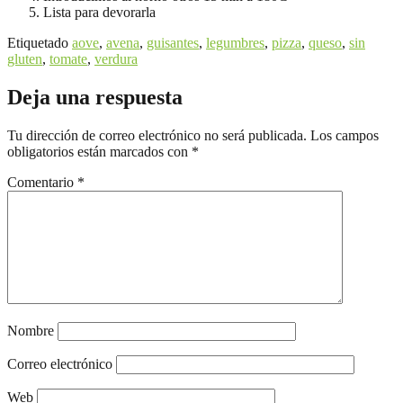
Lista para devorarla
Etiquetado
aove
,
avena
,
guisantes
,
legumbres
,
pizza
,
queso
,
sin
gluten
,
tomate
,
verdura
Deja una respuesta
Tu dirección de correo electrónico no será publicada.
Los campos
obligatorios están marcados con
*
Comentario
*
Nombre
Correo electrónico
Web