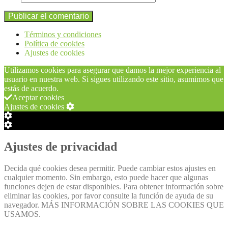
Términos y condiciones
Política de cookies
Ajustes de cookies
Utilizamos cookies para asegurar que damos la mejor experiencia al
usuario en nuestra web. Si sigues utilizando este sitio, asumimos que
estás de acuerdo.
Aceptar cookies
Ajustes de cookies
Configuración
de
Configuración
Cookie
de
Box
Cookie
Ajustes de privacidad
Box
Decida qué cookies desea permitir. Puede cambiar estos ajustes en
cualquier momento. Sin embargo, esto puede hacer que algunas
funciones dejen de estar disponibles. Para obtener información sobre
eliminar las cookies, por favor consulte la función de ayuda de su
navegador. MÁS INFORMACIÓN SOBRE LAS COOKIES QUE
USAMOS.