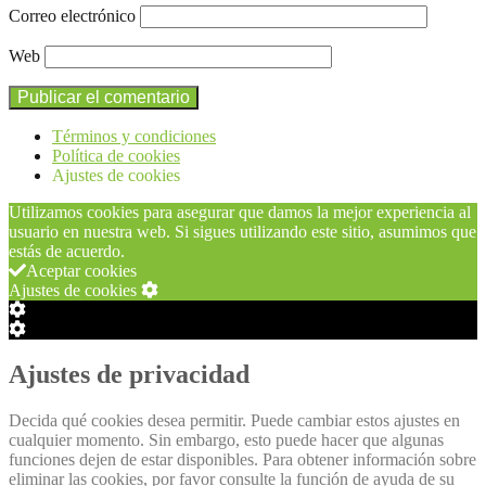
Correo electrónico
Web
Términos y condiciones
Política de cookies
Ajustes de cookies
Utilizamos cookies para asegurar que damos la mejor experiencia al
usuario en nuestra web. Si sigues utilizando este sitio, asumimos que
estás de acuerdo.
Aceptar cookies
Ajustes de cookies
Configuración
de
Configuración
Cookie
de
Box
Cookie
Ajustes de privacidad
Box
Decida qué cookies desea permitir. Puede cambiar estos ajustes en
cualquier momento. Sin embargo, esto puede hacer que algunas
funciones dejen de estar disponibles. Para obtener información sobre
eliminar las cookies, por favor consulte la función de ayuda de su