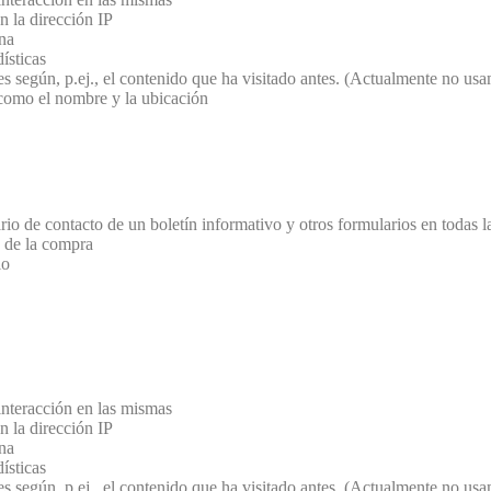
n la dirección IP
na
ísticas
ses según, p.ej., el contenido que ha visitado antes. (Actualmente no 
 como el nombre y la ubicación
rio de contacto de un boletín informativo y otros formularios en todas l
a de la compra
io
 interacción en las mismas
n la dirección IP
na
ísticas
ses según, p.ej., el contenido que ha visitado antes. (Actualmente no 