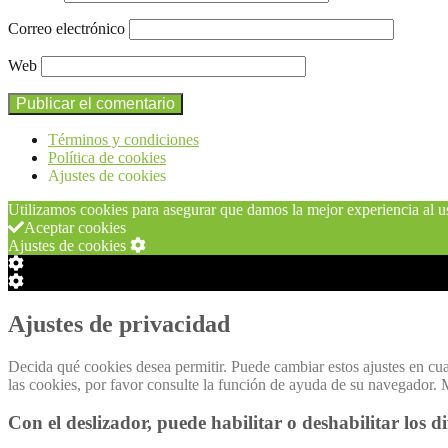
Correo electrónico
Web
Términos y condiciones
Política de cookies
Ajustes de cookies
Utilizamos cookies para asegurar que damos la mejor experiencia al us
Aceptar cookies
Ajustes de cookies
Configuración
de
Configuración
Cookie
de
Box
Cookie
Ajustes de privacidad
Box
Decida qué cookies desea permitir. Puede cambiar estos ajustes en cu
las cookies, por favor consulte la función de ayuda de su
Con el deslizador, puede habilitar o deshabilitar los di