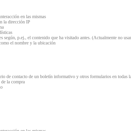
 interacción en las mismas
n la dirección IP
na
ísticas
ses según, p.ej., el contenido que ha visitado antes. (Actualmente no 
 como el nombre y la ubicación
rio de contacto de un boletín informativo y otros formularios en todas l
a de la compra
io
 interacción en las mismas