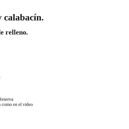
y calabacín.
e relleno.
s
 Reserva
a como en el video