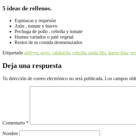
5 ideas de rellenos.
Espinacas y requesón
Atún , tomate y huevo
Pechuga de pollo , cebolla y tomate
Humus variados o paté vegetal
Restos de tu comida desmenuzados
Etiquetado
airfryer
,
aove
,
calabacín
,
cebolla
,
pasta filo
,
queso feta
,
ve
Deja una respuesta
Tu dirección de correo electrónico no será publicada.
Los campos obli
Comentario
*
Nombre